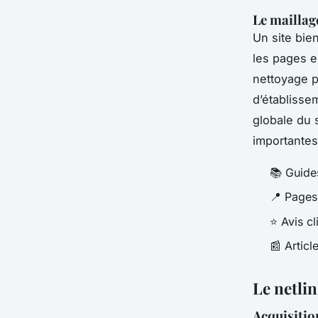
Le maillag
Un site bie
les pages en
nettoyage pr
d’établiss
globale du s
importantes
📚 Guides
📍 Pages
⭐ Avis c
📰 Articl
Le netlin
Acquisitio