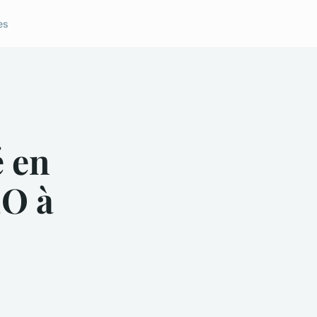
es
é en
EO à