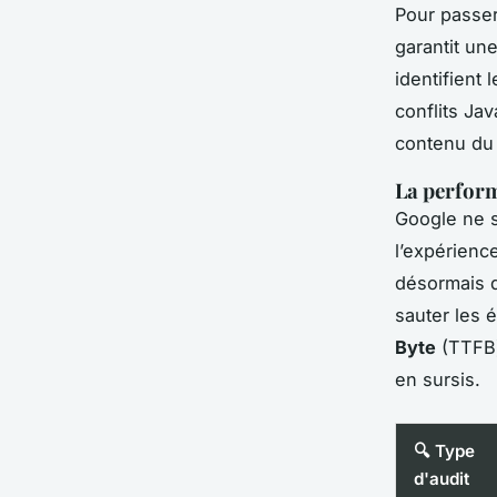
Pour passer
garantit un
identifient
conflits Ja
contenu du 
La perform
Google ne s
l’expérience
désormais d
sauter les 
Byte
(TTFB) 
en sursis.
🔍 Type
d'audit