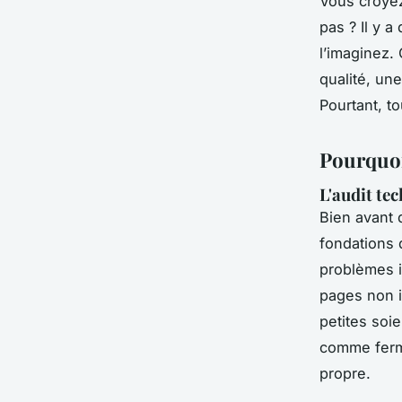
Vous croyez
pas ? Il y 
l’imaginez.
qualité, un
Pourtant, t
Pourquoi 
L'audit te
Bien avant d
fondations 
problèmes i
pages non i
petites soi
comme ferme
propre.