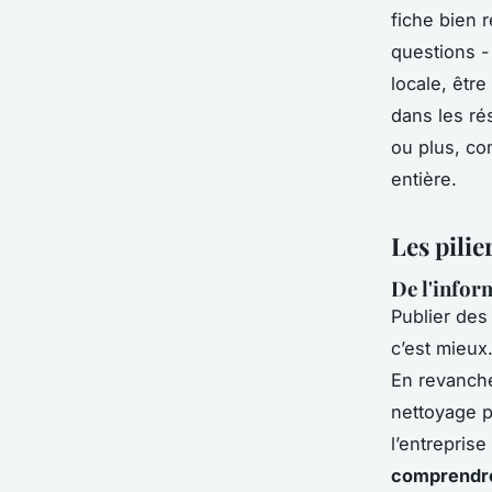
fiche bien 
questions - 
locale, êtr
dans les rés
ou plus, co
entière.
Les pilie
De l'infor
Publier des
c’est mieux
En revanch
nettoyage pr
l’entreprise
comprendre 