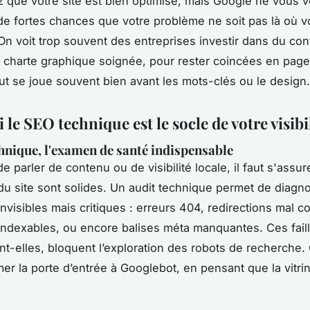
 que votre site est bien optimisé, mais Google ne vous vo
a de fortes chances que votre problème ne soit pas là où 
 On voit trop souvent des entreprises investir dans du co
e charte graphique soignée, pour rester coincées en page 
out se joue souvent bien avant les mots-clés ou le design.
le SEO technique est le socle de votre visibi
chnique, l'examen de santé indispensable
e parler de contenu ou de visibilité locale, il faut s'assur
du site sont solides. Un audit technique permet de diagn
nvisibles mais critiques : erreurs 404, redirections mal c
ndexables, ou encore balises méta manquantes. Ces faill
ent-elles, bloquent l’exploration des robots de recherche. 
r la porte d’entrée à Googlebot, en pensant que la vitri