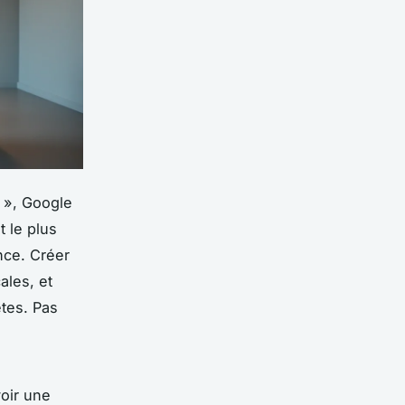
 », Google
t le plus
ence. Créer
ales, et
tes. Pas
oir une