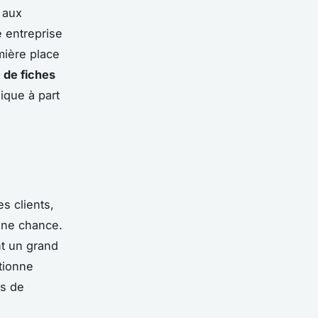
 aux
e entreprise
mière place
 de fiches
ique à part
s clients,
une chance.
t un grand
itionne
is de