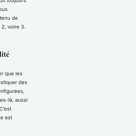
it toujours
vous
ntenu de
2, voire 3.
lité
er que les
ostiquer des
onfigurées,
es-là, aussi
C’est
ne est