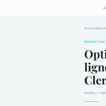
A
Accueil
›
Market
MARKETING
Opti
lign
Cle
Aminte — 18/