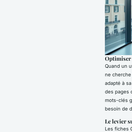
Optimiser 
Quand un ut
ne cherche 
adapté
à sa 
des pages d
mots-clés g
besoin de do
Le levier 
Les fiches 