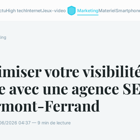
ctu
High tech
Internet
Jeux-video
Marketing
Materiel
Smartphon
ing
miser votre visibilit
e avec une agence S
rmont-Ferrand
06/2026 04:37 — 9 min de lecture