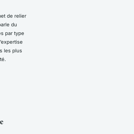
et de relier
parle du
es par type
’expertise
s les plus
té.
ue