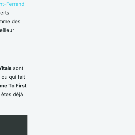
nt-Ferrand
erts
comme des
illeur
itals
sont
ou qui fait
me To First
 êtes déjà