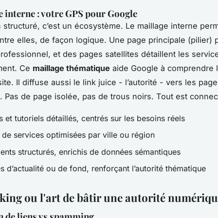
e interne : votre GPS pour Google
n structuré, c’est un écosystème. Le maillage interne perm
tre elles, de façon logique. Une page principale (pilier) 
ofessionnel, et des pages satellites détaillent les servic
ement. Ce
maillage thématique
aide Google à comprendre l
ite. Il diffuse aussi le
link juice
- l’autorité - vers les page
. Pas de page isolée, pas de trous noirs. Tout est connec
 et tutoriels détaillés, centrés sur les besoins réels
 de services optimisées par ville ou région
lients structurés, enrichis de données sémantiques
es d’actualité ou de fond, renforçant l’autorité thématique
king ou l'art de bâtir une autorité numériq
n de liens vs spamming